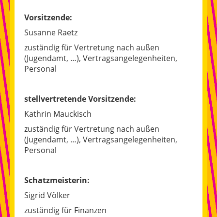
Vorstand
Vorsitzende:
Susanne Raetz
Satzung
zuständig für Vertretung nach außen
Wer ist Ottokar?
(Jugendamt, …), Vertragsangelegenheiten,
Personal
Angebote / Termine
stellvertretende Vorsitzende:
Mitarbeiterinnen
Kathrin Mauckisch
Projekte
zuständig für Vertretung nach außen
(Jugendamt, …), Vertragsangelegenheiten,
Geschichte
Personal
Kinderblog
Schatzmeisterin:
Reise-Infos
Sigrid Völker
Ottokars Tagebuch
zuständig für Finanzen